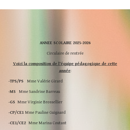
ANNEE SCOLAIRE 202
5
-202
6
Circulaire de rentrée
Voici la composition de l’équipe pédagogique de cette
année
:
-TPS/PS
Mme Valérie G
irard
-MS
Mme Sandrine B
arreau
-
GS
Mme Virginie Brossellier
-CP/CE1
Mme Pauline Guignard
-
CE
1/CE2
Mme Marina C
outant