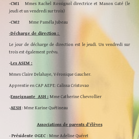
-CM1
Mmes Rachel R
ossignol
directrice et
Manon Gaté (le
jeudi et un vendredi sur trois)
-CM2
Mme Paméla
Jubeau
-Décharge de direction :
Le jour de décharge de direction
est le jeudi. Un vendredi sur
trois est également prévu.
-
Les ASEM :
Mmes Claire D
elahaye
, Véronique G
aucher
.
Apprentie en CAP AEPE: Calissa Cristovao
-
Enseignante ASH
:
Mme
Catherine Chevrollier
-
A
ESH
: Mme
Karine Q
uétineau
Associations de parents d'élèves
-
Présidente OGEC
: M
me Adeline Quéret