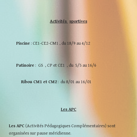
Activités
sportives
Piscine
:
CE1-CE2-CM1 , du 18/9 au 4/12
Patinoire
:
GS
, CP et CE1 , du 5/5 au 16/6
Ribou CM1 et CM2
: du 8/01 au 16/01
Les APC
Les APC
(A
ctivités
Pédagogiques Complémentaires) sont
organisé
es
sur pause méridienne.