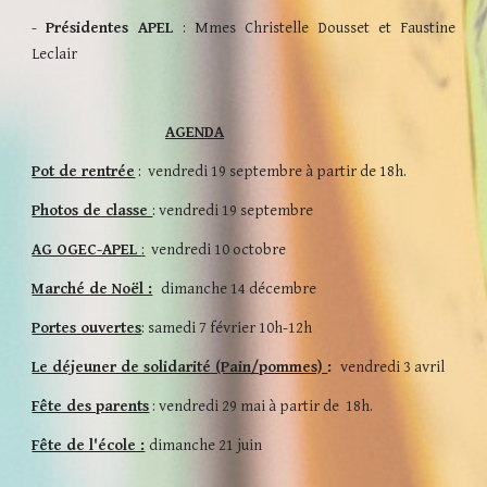
-
Présidentes APEL
: Mmes
Christelle Dousset et Faustine
Leclair
AGENDA
Pot de rentrée
: vendredi 19 septembre à partir de 18h.
Photos de classe
:
vendredi 19 septembre
AG OGEC-APEL
:
vendredi
10
octobre
Marché de Noël :
dimanche 14 décembre
Portes ouvertes
: samedi 7 février 10h-12h
Le déjeuner de solidarité (Pain/pommes)
:
vendredi 3 avril
Fête des parents
: vendredi 29 mai à partir de 18h.
Fête de l'école :
dimanche
21
juin