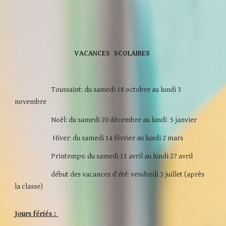
VACANCES
SCOLAIRES
Toussaint: du samedi 18 octobre au lundi 3
novembre
Noël: du samedi 20 décembre au lundi 5 janvier
Hiver: du samedi 14 février au lundi 2 mars
Printemps: du samedi 11 avril au lundi 27 avril
début des vacances d'été: vendredi 3 juillet (après
la classe)
Jours fériés :